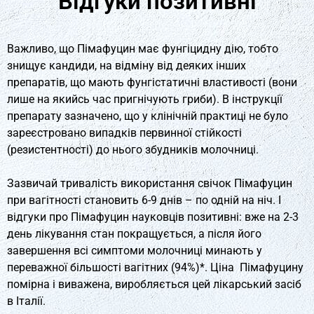
Відгуки позитивні
Важливо, що Пімафуцин має фунгіцидну дію, тобто
знищує кандиди, на відміну від деяких інших
препаратів, що мають фунгістатичні властивості (вони
лише на якийсь час пригнічують гриби). В інструкції
препарату зазначено, що у клінічній практиці не було
зареєстровано випадків первинної стійкості
(резистентності) до нього збудників молочниці.
Зазвичай тривалість використання свічок Пімафуцин
при вагітності становить 6-9 днів – по одній на ніч. І
відгуки про Пімафуцин науковців позитивні: вже на 2-3
день лікування стан покращується, а після його
завершення всі симптоми молочниці минають у
переважної більшості вагітних (94%)*. Ціна Пімафуцину
помірна і виважена, виробляється цей лікарський засіб
в Італії.