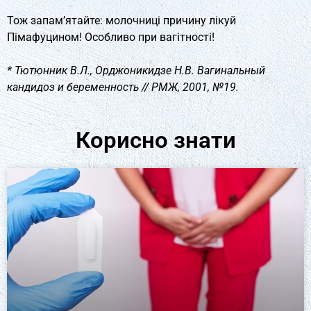
Тож запам’ятайте: молочниці причину лікуй
Пімафуцином! Особливо при вагітності!
* Тютюнник В.Л., Орджоникидзе Н.В. Вагинальный
кандидоз и беременность // РМЖ, 2001, №19.
Корисно знати