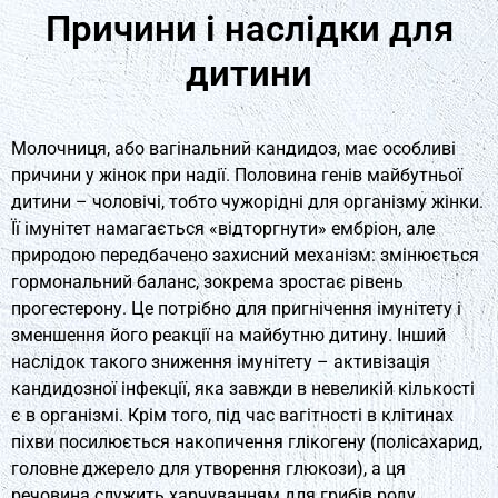
Причини і наслідки для
дитини
Молочниця, або вагінальний кандидоз, має особливі
причини у жінок при надії. Половина генів майбутньої
дитини – чоловічі, тобто чужорідні для організму жінки.
Її імунітет намагається «відторгнути» ембріон, але
природою передбачено захисний механізм: змінюється
гормональний баланс, зокрема зростає рівень
прогестерону. Це потрібно для пригнічення імунітету і
зменшення його реакції на майбутню дитину. Інший
наслідок такого зниження імунітету – активізація
кандидозної інфекції, яка завжди в невеликій кількості
є в організмі. Крім того, під час вагітності в клітинах
піхви посилюється накопичення глікогену (полісахарид,
головне джерело для утворення глюкози), а ця
речовина служить харчуванням для грибів роду