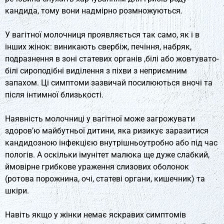
кандида, тому вони надмірно розмножуються.
У вагітної молочниця проявляється так само, як і в
інших жінок: виникають свербіж, печіння, набряк,
подразнення в зоні статевих органів ,білі або жовтувато-
білі сироподібні виділення з піхви з неприємним
запахом. Ці симптоми зазвичай посилюються вночі та
після інтимної близькості.
Наявність молочниці у вагітної може загрожувати
здоров’ю майбутньої дитини, яка ризикує заразитися
кандидозною інфекцією внутрішньоутробно або під час
пологів. А оскільки імунітет малюка ще дуже слабкий,
ймовірне грибкове ураження слизових оболонок
(ротова порожнина, очі, статеві органи, кишечник) та
шкіри.
Навіть якщо у жінки немає яскравих симптомів