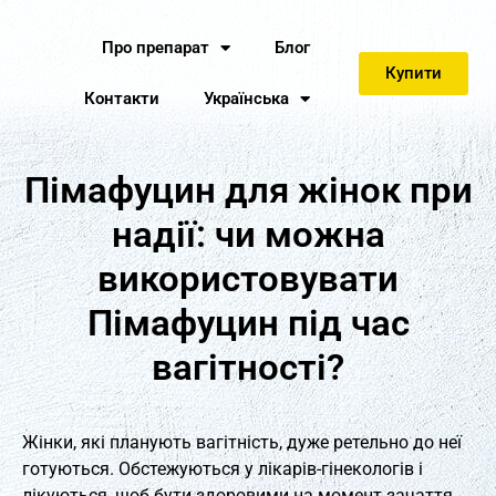
Про препарат
Блог
Купити
Контакти
Українська
Пімафуцин для жінок при
надії: чи можна
використовувати
Пімафуцин під час
вагітності?
Жінки, які планують вагітність, дуже ретельно до неї
готуються. Обстежуються у лікарів-гінекологів і
лікуються, щоб бути здоровими на момент зачаття