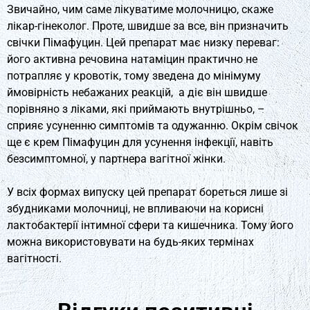
Звичайно, чим саме лікуватиме молочницю, скаже
лікар-гінеколог. Проте, швидше за все, він призначить
свічки Пімафуцин. Цей препарат має низку переваг:
його активна речовина натаміцин практично не
потрапляє у кровотік, тому зведена до мінімуму
ймовірність небажаних реакцій, а діє він швидше
порівняно з ліками, які приймають внутрішньо, –
сприяє усуненню симптомів та одужанню. Окрім свічок
ще є крем Пімафуцин для усунення інфекції, навіть
безсимптомної, у партнера вагітної жінки.
У всіх формах випуску цей препарат бореться лише зі
збудниками молочниці, не впливаючи на корисні
лактобактерії інтимної сфери та кишечника. Тому його
можна використовувати на будь-яких термінах
вагітності.