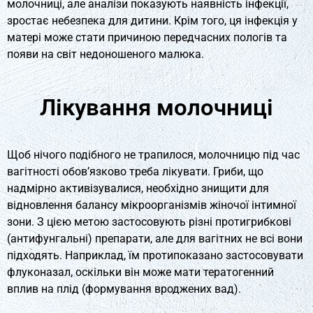
молочниці, але аналізи показують наявність інфекції,
зростає небезпека для дитини. Крім того, ця інфекція у
матері може стати причиною передчасних пологів та
появи на світ недоношеного малюка.
Лікування молочниці
Щоб нічого подібного не трапилося, молочницю під час
вагітності обов’язково треба лікувати. Гриби, що
надмірно активізувалися, необхідно знищити для
відновлення балансу мікроорганізмів жіночої інтимної
зони. З цією метою застосовують різні протигрибкові
(антифунгальні) препарати, але для вагітних не всі вони
підходять. Наприклад, їм протипоказано застосовувати
флуконазал, оскільки він може мати тератогенний
вплив на плід (формування вроджених вад).